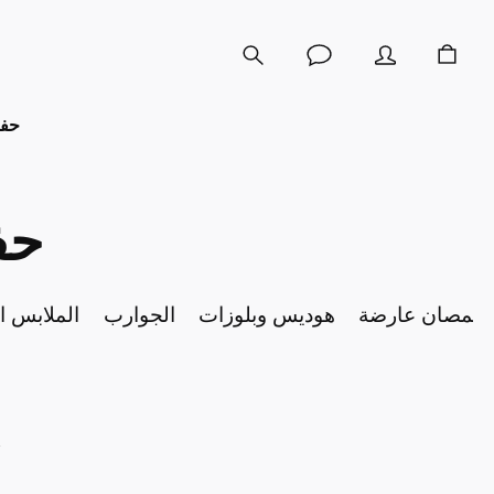
حفل
حف
لقمصان عارضة
هوديس وبلوزات
الجوارب
الملابس ال