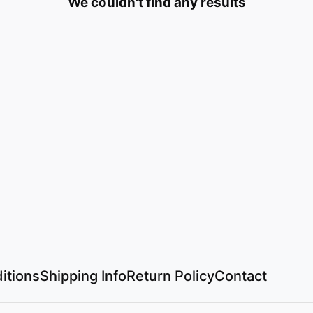
We couldn't find any results
itions
Shipping Info
Return Policy
Contact