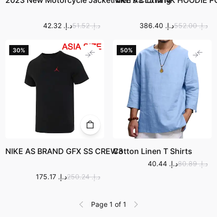
2023 New Motorcycle Jacket Men's Clothing
NIKE AS LJ M NK HOODIE P
د.إ.‏ 552.00
د.إ.‏ 386.40
د.إ.‏ 51.52
د.إ.‏ 42.32
30‎%‎
50‎%‎
NIKE AS BRAND GFX SS CREW3
Cotton Linen T Shirts
د.إ.‏ 80.89
د.إ.‏ 40.44
د.إ.‏ 250.24
د.إ.‏ 175.17
Page 1 of 1