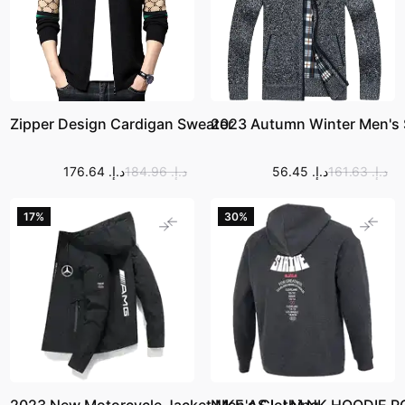
Zipper Design Cardigan Sweater
2023 Autumn Winter Men's 
د.إ.‏ 161.63
د.إ.‏ 56.45
د.إ.‏ 184.96
د.إ.‏ 176.64
17‎%‎
30‎%‎