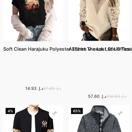
Soft Clean Harajuku Polyester TShirt The Last Of Us Tess 
Autumn V-neck Lace Office 
د.إ.‏ 67.65
د.إ.‏ 14.93
د.إ.‏ 108.69
د.إ.‏ 57.60
4‎%‎
65‎%‎