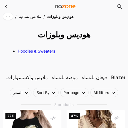
هوديس وبلوزات
Skip to main content
هوديس وبلوزات
/
ملابس نسائية
/
هوديس وبلوزات
Hoodies & Sweaters
Blazer
قيعان للنساء
موضة للنساء
ملابس واكسسوارات
All filters
Per page
Sort By
السعر
8 products
77‎%‎
47‎%‎