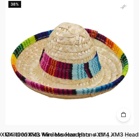
38‎%‎
XM4 1000XM3 Wireless Headphone XM4 XM3 Headban
Children Kids Mini Mexican Hats
د.إ.‏ 6.99
د.إ.‏ 4.27