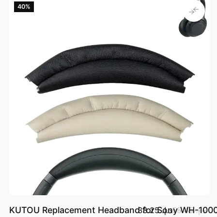
40‎%‎
KUTOU Replacement Headband for Sony WH-1000
د.إ.‏ 55.45
د.إ.‏ 33.25