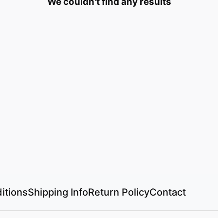
We couldn't find any results
itions
Shipping Info
Return Policy
Contact