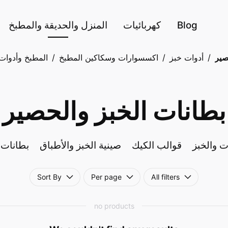
Blog
كهربائيات
المنزل والحديقة والمطبخ
صير
/
أدوات خبز
/
اكسسوارات وسكاكين المطبخ
/
المطبخ وأدوات
بطانات الخبز والحصير
ت والخبز
قوالب الكيك
صينية الخبز والأطباق
بطانات 
Sort By
Per page
All filters
no products